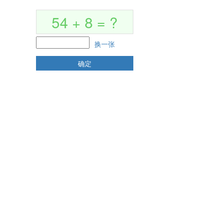
54 + 8 = ?
换一张
确定
标信息
政策法规
项目流程
人