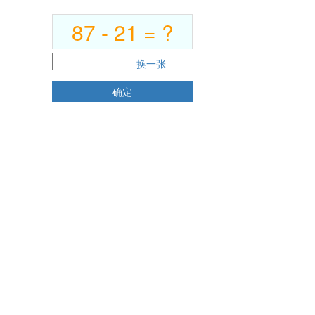
欢迎访问苏州弘创招投标代理有限公司官网
87 - 21 = ?
换一张
确定
招标信息公告
招标信息公告
澄清更正公告
招标结果公示
招标信息预审