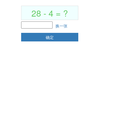
欢迎访问苏州弘创招投标代理有限公司官网
28 - 4 = ?
换一张
确定
招标结果公示
招标信息公告
澄清更正公告
招标结果公示
招标信息预审